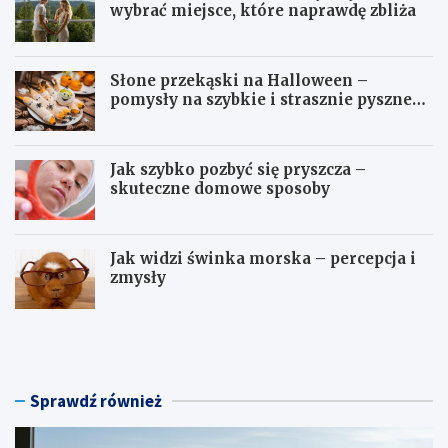
wybrać miejsce, które naprawdę zbliża
Słone przekąski na Halloween –
pomysły na szybkie i strasznie pyszne
dania
Jak szybko pozbyć się pryszcza –
skuteczne domowe sposoby
Jak widzi świnka morska – percepcja i
zmysły
H
S
o
ł
t
o
e
n
l
e
Sprawdź również
n
p
a
r
w
z