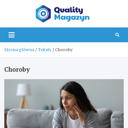
Skip
to
content
Quality
Strona główna
Teksty
Choroby
Choroby