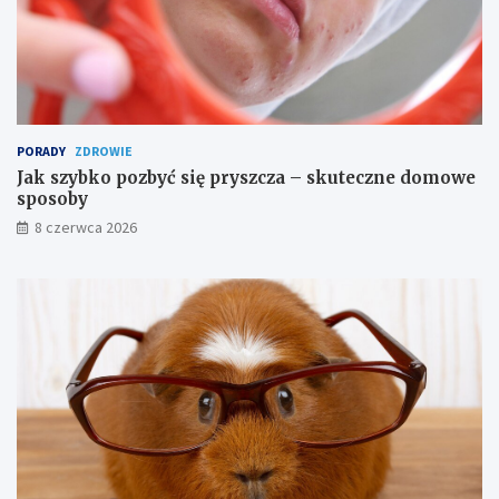
i
z
ż
n
a
e
d
a
n
i
PORADY
ZDROWIE
a
Jak szybko pozbyć się pryszcza – skuteczne domowe
sposoby
8 czerwca 2026