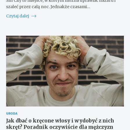
Sin City to miejsce, w którym można uprawiać hazard i
szaleć przez całą noc. Jednakże czasami…
Czytaj dalej
URODA
Jak dbać o kręcone włosy i wydobyć z nich
skręt? Poradnik oczywiście dla mężczyzn