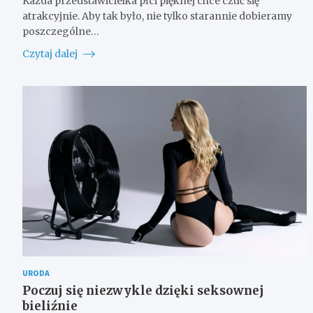
Każda przedstawicielka płci pięknej chce czuć się
atrakcyjnie. Aby tak było, nie tylko starannie dobieramy
poszczególne…
Czytaj dalej
URODA
Poczuj się niezwykle dzięki seksownej
bieliźnie