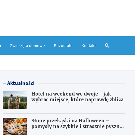
yMagazyn.pl
i
Zwierzęta domowe
Pozostałe
Kontakt
Aktualności
Hotel na weekend we dwoje – jak
wybrać miejsce, które naprawdę zbliża
Słone przekąski na Halloween –
pomysły na szybkie i strasznie pyszne
dania