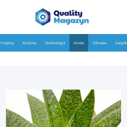
Qualit
Przepisy
Rodzina
Technologia
Uroda
Zdrowie
Związk