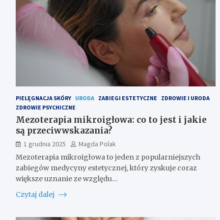
PIELĘGNACJA SKÓRY
URODA
ZABIEGI ESTETYCZNE
ZDROWIE I URODA
ZDROWIE PSYCHICZNE
Mezoterapia mikroigłowa: co to jest i jakie
są przeciwwskazania?
1 grudnia 2025
Magda Polak
Mezoterapia mikroigłowa to jeden z popularniejszych
zabiegów medycyny estetycznej, który zyskuje coraz
większe uznanie ze względu…
Czytaj dalej