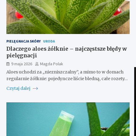
PIELĘGNACJA SKÓRY
URODA
Dlaczego aloes żółknie – najczęstsze błędy w
pielęgnacji
9 maja 2026
Magda Polak
Aloes uchodzi za „niezniszczalny”, a mimo to w domach
regularnie żółknie: pojedyncze liście bledną, całe rozety…
Czytaj dalej