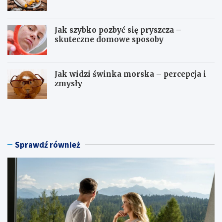
dania
Jak szybko pozbyć się pryszcza –
skuteczne domowe sposoby
Jak widzi świnka morska – percepcja i
zmysły
H
S
o
ł
t
o
e
n
l
e
Sprawdź również
n
p
a
r
w
z
e
e
e
k
k
ą
e
s
n
k
d
i