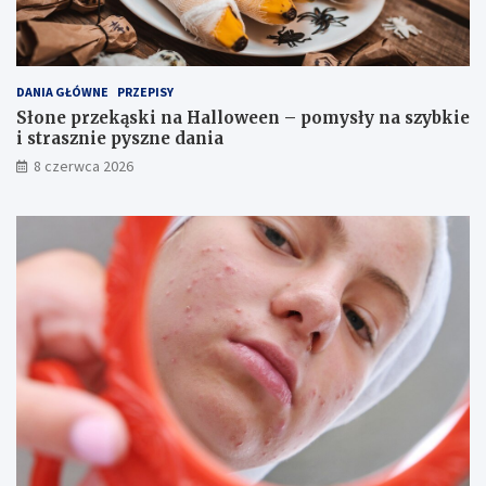
e
y
,
b
k
k
t
i
ó
e
DANIA GŁÓWNE
PRZEPISY
r
i
Słone przekąski na Halloween – pomysły na szybkie
e
s
i strasznie pyszne dania
n
t
8 czerwca 2026
a
r
p
a
r
s
a
z
w
n
d
i
ę
e
z
p
b
y
l
s
i
z
ż
n
a
e
d
a
n