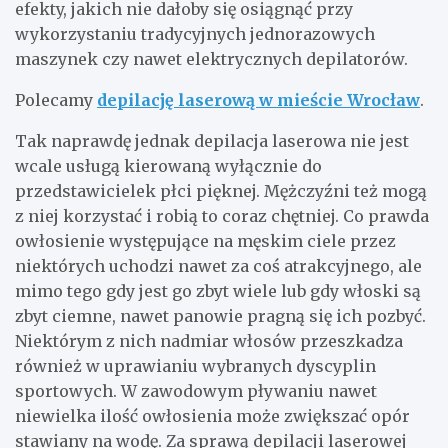
efekty, jakich nie dałoby się osiągnąć przy
wykorzystaniu tradycyjnych jednorazowych
maszynek czy nawet elektrycznych depilatorów.
Polecamy
depilację laserową w mieście Wrocław
.
Tak naprawdę jednak depilacja laserowa nie jest
wcale usługą kierowaną wyłącznie do
przedstawicielek płci pięknej. Mężczyźni też mogą
z niej korzystać i robią to coraz chętniej. Co prawda
owłosienie występujące na męskim ciele przez
niektórych uchodzi nawet za coś atrakcyjnego, ale
mimo tego gdy jest go zbyt wiele lub gdy włoski są
zbyt ciemne, nawet panowie pragną się ich pozbyć.
Niektórym z nich nadmiar włosów przeszkadza
również w uprawianiu wybranych dyscyplin
sportowych. W zawodowym pływaniu nawet
niewielka ilość owłosienia może zwiększać opór
stawiany na wodę. Za sprawą depilacji laserowej