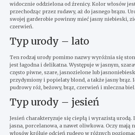
widocznie oddzielona od źrenicy. Kolor włosów jes
przechodząc przez rudawy, aż do jasnego brązu. Uro
swojej garderobie powinny mieć jasny niebieski, zi
czerwień.
Typ urody – lato
Ten rodzaj urody pomimo nazwy wyróżnia się ston
jest łagodna i delikatna. Występuje w jasnym, sza
często piwne, szare, jasnozielone lub jasnoniebies
przydymiony i popielaty blond, a także jasny brąz. Id
pudrowy róż, beżowy, brąz, czerwień i mleczna biel
Typ urody – jesień
Jesień charakteryzuje się ciepłą i wyrazistą urodą.
jasna, porcelanowa, a nawet oliwkowa. Oczy mają n
włosów króluje odcień rudego w różnych poziomach