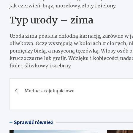
jak czerwień, brąz, morelowy, złoty i zielony.
Typ urody – zima
Uroda zima posiada chłodną karnację, zarówno w j
oliwkową. Oczy występują w kolorach zielonych, ni
pomiędzy bielą, a nasyconą tęczówką. Włosy osób o
kruczoczarne lub grafit. Wdzięku i kobiecości nada
fiolet, śliwkowy i srebrny.
Nawigacja
Modne stroje kąpielowe
wpisu
Sprawdź również