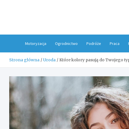
Skip
to
content
Motoryzacja
Ogrodnictwo
Podróże
Praca
Strona główna
Uroda
Które kolory pasują do Twojego ty