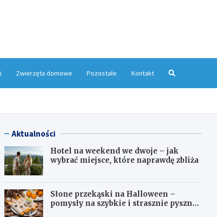
yMagazyn.pl
i
Zwierzęta domowe
Pozostałe
Kontakt
Aktualności
Hotel na weekend we dwoje – jak
wybrać miejsce, które naprawdę zbliża
Słone przekąski na Halloween –
pomysły na szybkie i strasznie pyszne
dania