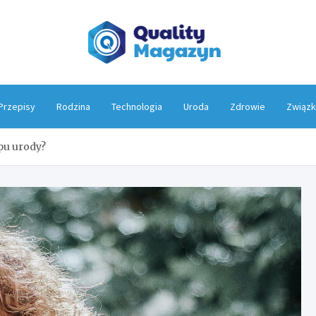
Qualit
Przepisy
Rodzina
Technologia
Uroda
Zdrowie
Związk
pu urody?