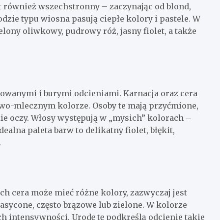
t również wszechstronny – zaczynając od blond,
dzie typu wiosna pasują ciepłe kolory i pastele. W
elony oliwkowy, pudrowy róż, jasny fiolet, a także
owanymi i burymi odcieniami. Karnacja oraz cera
rawo-mlecznym kolorze. Osoby te mają przyćmione,
kie oczy. Włosy występują w „mysich” kolorach –
ealna paleta barw to delikatny fiolet, błękit,
.
 Ich cera może mieć różne kolory, zazwyczaj jest
asycone, często brązowe lub zielone. W kolorze
 intensywności. Urodę tę podkreślą odcienie takie