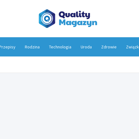
Qualit
Przepisy
Rodzina
Technologia
Uroda
Zdrowie
Związk