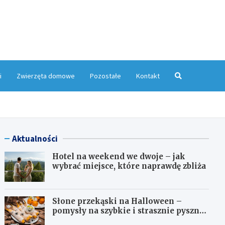
yMagazyn.pl
i
Zwierzęta domowe
Pozostałe
Kontakt
Aktualności
Hotel na weekend we dwoje – jak
wybrać miejsce, które naprawdę zbliża
Słone przekąski na Halloween –
pomysły na szybkie i strasznie pyszne
dania