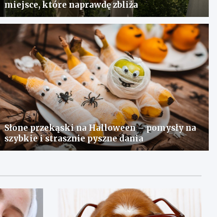
miejsce, które naprawdę zbliża
Słone przekąski na Halloween – pomysły na
szybkie i strasznie pyszne dania