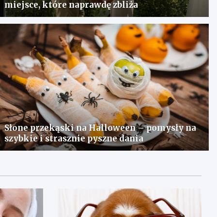
miejsce, które naprawdę zbliża
Słone przekąski na Halloween – pomysły na
szybkie i strasznie pyszne dania