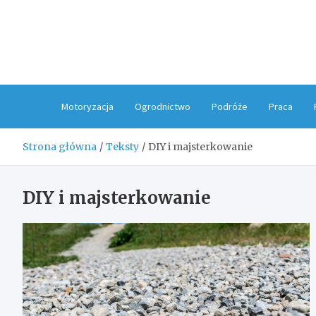
Skip
to
content
Motoryzacja
Ogrodnictwo
Podróże
Praca
Strona główna
Teksty
DIY i majsterkowanie
DIY i majsterkowanie