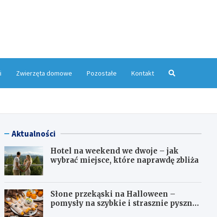
yMagazyn.pl
i
Zwierzęta domowe
Pozostałe
Kontakt
Aktualności
Hotel na weekend we dwoje – jak
wybrać miejsce, które naprawdę zbliża
Słone przekąski na Halloween –
pomysły na szybkie i strasznie pyszne
dania