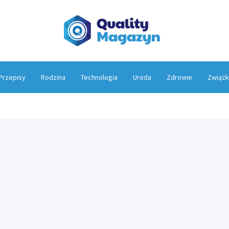
Qualit
Przepisy
Rodzina
Technologia
Uroda
Zdrowie
Związk