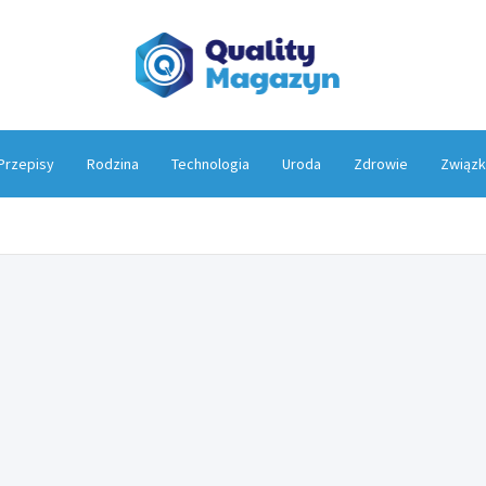
Qualit
Przepisy
Rodzina
Technologia
Uroda
Zdrowie
Związk