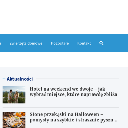
yMagazyn.pl
i
Zwierzęta domowe
Pozostałe
Kontakt
Aktualności
Hotel na weekend we dwoje – jak
wybrać miejsce, które naprawdę zbliża
Słone przekąski na Halloween –
pomysły na szybkie i strasznie pyszne
dania