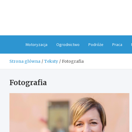
Skip
to
content
Motoryzacja
Ogrodnictwo
Podróże
Praca
Strona główna
Teksty
Fotografia
Fotografia