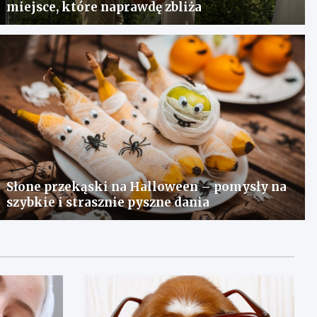
miejsce, które naprawdę zbliża
Słone przekąski na Halloween – pomysły na
szybkie i strasznie pyszne dania