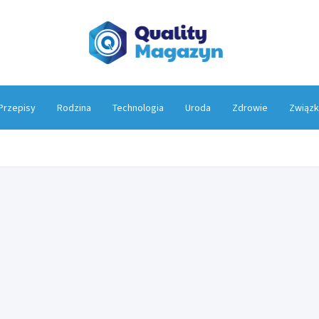
Qualit
Przepisy
Rodzina
Technologia
Uroda
Zdrowie
Związk