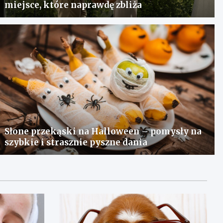
miejsce, które naprawdę zbliża
Słone przekąski na Halloween – pomysły na
szybkie i strasznie pyszne dania