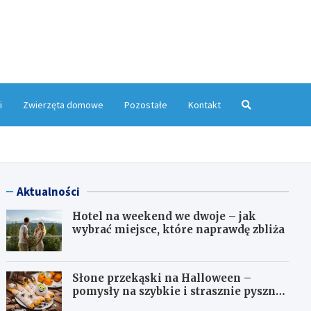
yMagazyn.pl
i
Zwierzęta domowe
Pozostałe
Kontakt
Aktualności
Hotel na weekend we dwoje – jak
wybrać miejsce, które naprawdę zbliża
Słone przekąski na Halloween –
pomysły na szybkie i strasznie pyszne
dania