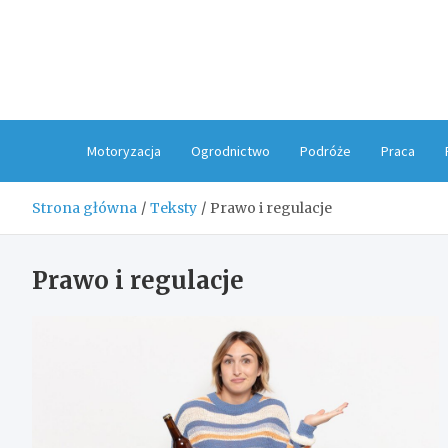
Skip
to
content
Motoryzacja
Ogrodnictwo
Podróże
Praca
Strona główna
Teksty
Prawo i regulacje
Prawo i regulacje