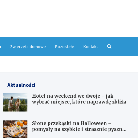
yMagazyn.pl
i
Zwierzęta domowe
Pozostałe
Kontakt
Aktualności
Hotel na weekend we dwoje – jak
wybrać miejsce, które naprawdę zbliża
Słone przekąski na Halloween –
pomysły na szybkie i strasznie pyszne
dania