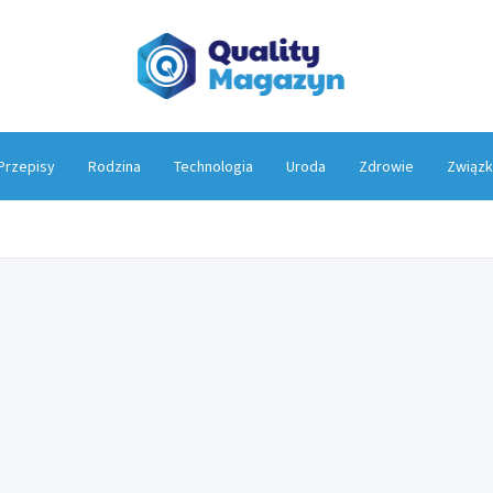
Qualit
Przepisy
Rodzina
Technologia
Uroda
Zdrowie
Związk