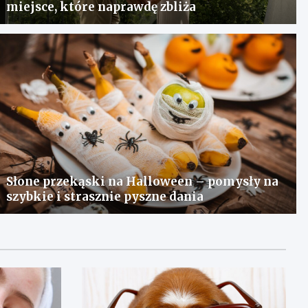
miejsce, które naprawdę zbliża
Słone przekąski na Halloween – pomysły na
szybkie i strasznie pyszne dania