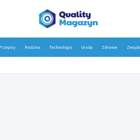
Qualit
Przepisy
Rodzina
Technologia
Uroda
Zdrowie
Związk