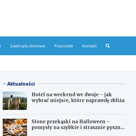
yMagazyn.pl
i
Zwierzęta domowe
Pozostałe
Kontakt
Aktualności
Hotel na weekend we dwoje – jak
wybrać miejsce, które naprawdę zbliża
Słone przekąski na Halloween –
pomysły na szybkie i strasznie pyszne
dania