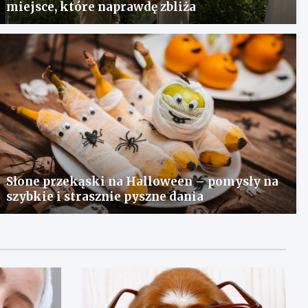
miejsce, które naprawdę zbliża
Słone przekąski na Halloween – pomysły na
szybkie i strasznie pyszne dania