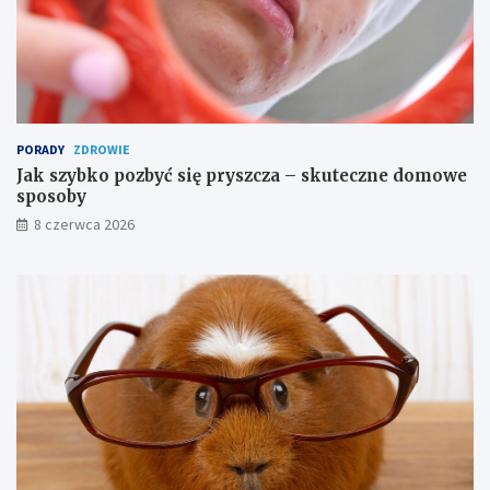
i
z
ż
n
a
e
d
a
n
i
PORADY
ZDROWIE
a
Jak szybko pozbyć się pryszcza – skuteczne domowe
sposoby
8 czerwca 2026