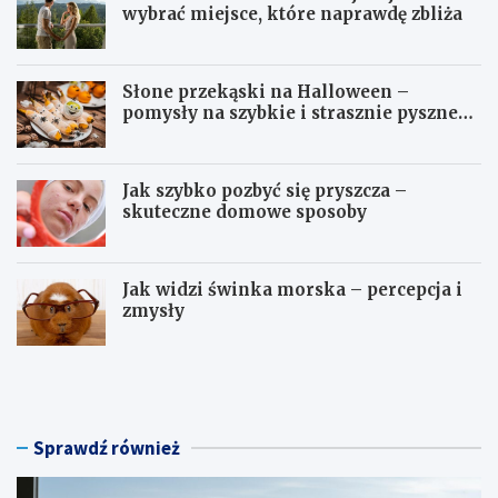
wybrać miejsce, które naprawdę zbliża
Słone przekąski na Halloween –
pomysły na szybkie i strasznie pyszne
dania
Jak szybko pozbyć się pryszcza –
skuteczne domowe sposoby
Jak widzi świnka morska – percepcja i
zmysły
H
S
o
ł
t
o
e
n
l
e
Sprawdź również
n
p
a
r
w
z