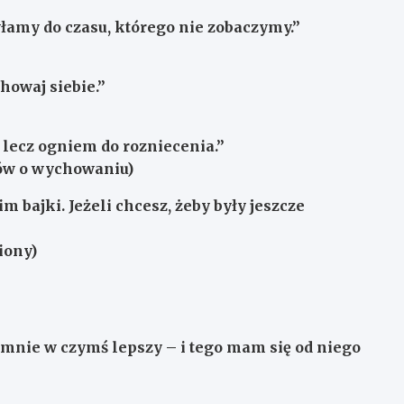
łamy do czasu, którego nie zobaczymy.”
owaj siebie.”
 lecz ogniem do rozniecenia.”
atów o wychowaniu)
im bajki. Jeżeli chcesz, żeby były jeszcze
iony)
 mnie w czymś lepszy – i tego mam się od niego