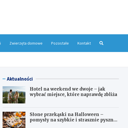
yMagazyn.pl
i
Zwierzęta domowe
Pozostałe
Kontakt
Aktualności
Hotel na weekend we dwoje – jak
wybrać miejsce, które naprawdę zbliża
Słone przekąski na Halloween –
pomysły na szybkie i strasznie pyszne
dania