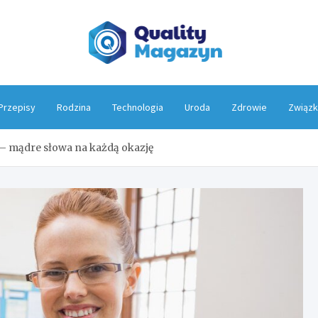
Qualit
Przepisy
Rodzina
Technologia
Uroda
Zdrowie
Związk
i – mądre słowa na każdą okazję