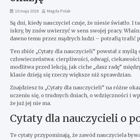
10 maja 2026
Magda Polak
Są dni, kiedy nauczyciel czuje, że niesie światło. I
iskry, by znów uwierzyć w sens swojej pracy. Właś
dawno temu przez mądrych ludzi – potrafią trafić p
Ten zbiór „Cytaty dla nauczycieli” powstał z myślą o
człowieczeństwa: cierpliwości, odwagi, ciekawości,
modlitwa przed lekcją, jak ciche „dasz radę” międz
klasie dzieją się rzeczy większe niż sprawdzian.
Znajdziesz tu „Cytaty dla nauczycieli” na różne okaz
uczeniu się, o trudnych dniach, o wdzięczności i wpł
że już jej nie ma.
Cytaty dla nauczycieli o p
Te cytaty przypominają, że zawód nauczyciela bywa