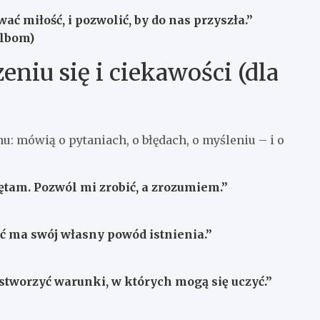
ać miłość, i pozwolić, by do nas przyszła.”
Albom)
eniu się i ciekawości (dla
hu: mówią o pytaniach, o błędach, o myśleniu – i o
ętam. Pozwól mi zrobić, a zrozumiem.”
ść ma swój własny powód istnienia.”
stworzyć warunki, w których mogą się uczyć.”