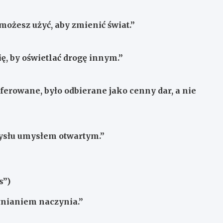
 możesz użyć, aby zmienić świat.”
ię, by oświetlać drogę innym.”
oferowane, było odbierane jako cenny dar, a nie
mysłu umysłem otwartym.”
s”)
łnianiem naczynia.”