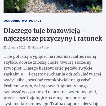
OGRODNICTWO
PORADY
Dlaczego tuje brązowieją –
najczęstsze przyczyny i ratunek
11 maja 2026
Magda Polak
Tuje potrafią wyglądać na niezniszczalne: rosną
szybko, dobrze znoszą cięcie, tworzą szczelny
żywopłot. Dlatego
brązowienie pędów
zwykle
zaskakuje — i często uruchamia odruch „lać więcej
wody” albo „pryskać czymkolwiek na grzyba”.
Problem w tym, że brązowe fragmenty mogą
oznaczać wszystko: od naturalnej wymiany igieł,
przez suszę fizjologiczną zimą, po choroby
systemu korzeniowego. Trafna diagnoza decyduje,