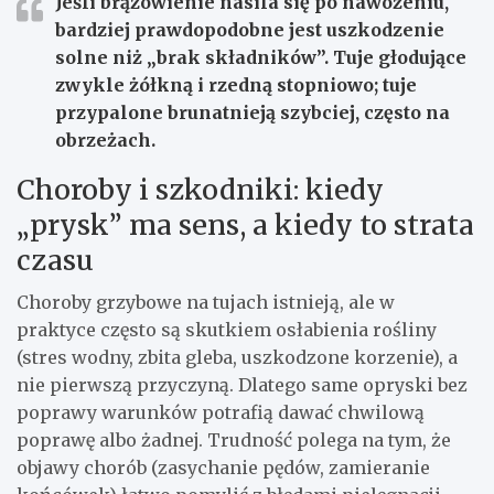
Jeśli brązowienie nasila się po nawożeniu
,
bardziej prawdopodobne jest uszkodzenie
solne niż „brak składników”. Tuje głodujące
zwykle żółkną i rzedną stopniowo; tuje
przypalone brunatnieją szybciej, często na
obrzeżach.
Choroby i szkodniki: kiedy
„prysk” ma sens, a kiedy to strata
czasu
Choroby grzybowe na tujach istnieją, ale w
praktyce często są skutkiem osłabienia rośliny
(stres wodny, zbita gleba, uszkodzone korzenie), a
nie pierwszą przyczyną. Dlatego same opryski bez
poprawy warunków potrafią dawać chwilową
poprawę albo żadnej. Trudność polega na tym, że
objawy chorób (zasychanie pędów, zamieranie