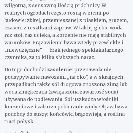
wilgotną, z sensowną ilością próchnicy. W
realnych ogrodach często rosną w ziemi po
budowie: zbitej, przemieszanej z piaskiem, gruzem,
czasem z resztkami zapraw. W takiej glebie woda
raz stoi, raz ucieka, a korzenie nie mają stabilnych
warunków. Brązowienie bywa wtedy przewlekłe i
„niewdzięczne” — brak jednego spektakularnego
czynnika, za to kilka słabszych naraz.
Do tego dochodzi
zasolenie
: przenawożenie,
podsypywanie nawozami „na oko”, a w skrajnych
przypadkach także sól drogowa znoszona zimą lub
woda zmiękczana (zwiększona zawartość sodu)
używana do podlewania. Sól uszkadza włośniki
korzeniowe i zaburza pobieranie wody. Objaw bywa
podobny do suszy: końcówki brązowieją, a roślina
traci połysk.