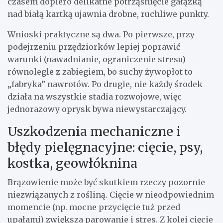
czasem dopiero delikatne potrząśnięcie gałązką
nad białą kartką ujawnia drobne, ruchliwe punkty.
Wnioski praktyczne są dwa. Po pierwsze, przy
podejrzeniu przędziorków lepiej poprawić
warunki (nawadnianie, ograniczenie stresu)
równolegle z zabiegiem, bo suchy żywopłot to
„fabryka” nawrotów. Po drugie, nie każdy środek
działa na wszystkie stadia rozwojowe, więc
jednorazowy oprysk bywa niewystarczający.
Uszkodzenia mechaniczne i
błędy pielęgnacyjne: cięcie, psy,
kostka, geowłóknina
Brązowienie może być skutkiem rzeczy pozornie
niezwiązanych z rośliną. Cięcie w nieodpowiednim
momencie (np. mocne przycięcie tuż przed
upałami) zwiększa parowanie i stres. Z kolei cięcie