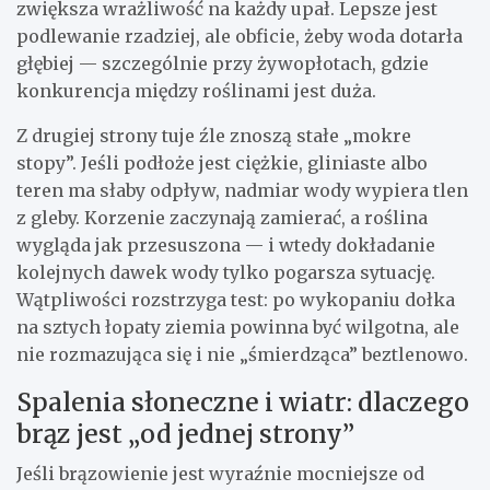
zwiększa wrażliwość na każdy upał. Lepsze jest
podlewanie rzadziej, ale obficie, żeby woda dotarła
głębiej — szczególnie przy żywopłotach, gdzie
konkurencja między roślinami jest duża.
Z drugiej strony tuje źle znoszą stałe „mokre
stopy”. Jeśli podłoże jest ciężkie, gliniaste albo
teren ma słaby odpływ, nadmiar wody wypiera tlen
z gleby. Korzenie zaczynają zamierać, a roślina
wygląda jak przesuszona — i wtedy dokładanie
kolejnych dawek wody tylko pogarsza sytuację.
Wątpliwości rozstrzyga test: po wykopaniu dołka
na sztych łopaty ziemia powinna być wilgotna, ale
nie rozmazująca się i nie „śmierdząca” beztlenowo.
Spalenia słoneczne i wiatr: dlaczego
brąz jest „od jednej strony”
Jeśli brązowienie jest wyraźnie mocniejsze od