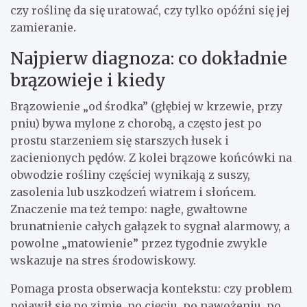
czy roślinę da się uratować, czy tylko opóźni się jej
zamieranie.
Najpierw diagnoza: co dokładnie
brązowieje i kiedy
Brązowienie „od środka” (głębiej w krzewie, przy
pniu) bywa mylone z chorobą, a często jest po
prostu starzeniem się starszych łusek i
zacienionych pędów. Z kolei brązowe końcówki na
obwodzie rośliny częściej wynikają z suszy,
zasolenia lub uszkodzeń wiatrem i słońcem.
Znaczenie ma też tempo: nagłe, gwałtowne
brunatnienie całych gałązek to sygnał alarmowy, a
powolne „matowienie” przez tygodnie zwykle
wskazuje na stres środowiskowy.
Pomaga prosta obserwacja kontekstu: czy problem
pojawił się po zimie, po cięciu, po nawożeniu, po