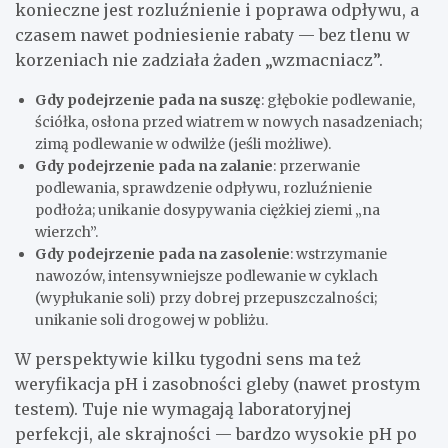
konieczne jest rozluźnienie i poprawa odpływu, a
czasem nawet podniesienie rabaty — bez tlenu w
korzeniach nie zadziała żaden „wzmacniacz”.
Gdy podejrzenie pada na suszę
: głębokie podlewanie,
ściółka, osłona przed wiatrem w nowych nasadzeniach;
zimą podlewanie w odwilże (jeśli możliwe).
Gdy podejrzenie pada na zalanie
: przerwanie
podlewania, sprawdzenie odpływu, rozluźnienie
podłoża; unikanie dosypywania ciężkiej ziemi „na
wierzch”.
Gdy podejrzenie pada na zasolenie
: wstrzymanie
nawozów, intensywniejsze podlewanie w cyklach
(wypłukanie soli) przy dobrej przepuszczalności;
unikanie soli drogowej w pobliżu.
W perspektywie kilku tygodni sens ma też
weryfikacja pH i zasobności gleby (nawet prostym
testem). Tuje nie wymagają laboratoryjnej
perfekcji, ale skrajności — bardzo wysokie pH po