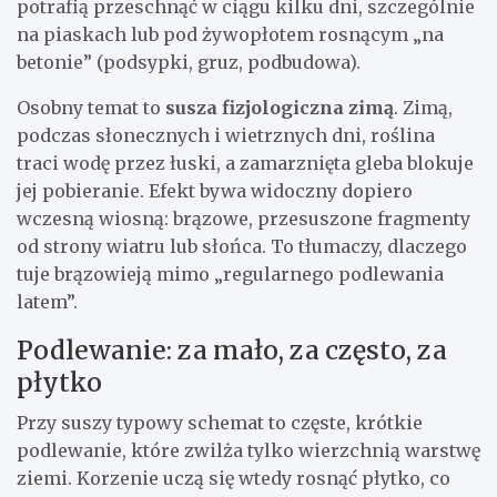
potrafią przeschnąć w ciągu kilku dni, szczególnie
na piaskach lub pod żywopłotem rosnącym „na
betonie” (podsypki, gruz, podbudowa).
Osobny temat to
susza fizjologiczna zimą
. Zimą,
podczas słonecznych i wietrznych dni, roślina
traci wodę przez łuski, a zamarznięta gleba blokuje
jej pobieranie. Efekt bywa widoczny dopiero
wczesną wiosną: brązowe, przesuszone fragmenty
od strony wiatru lub słońca. To tłumaczy, dlaczego
tuje brązowieją mimo „regularnego podlewania
latem”.
Podlewanie: za mało, za często, za
płytko
Przy suszy typowy schemat to częste, krótkie
podlewanie, które zwilża tylko wierzchnią warstwę
ziemi. Korzenie uczą się wtedy rosnąć płytko, co