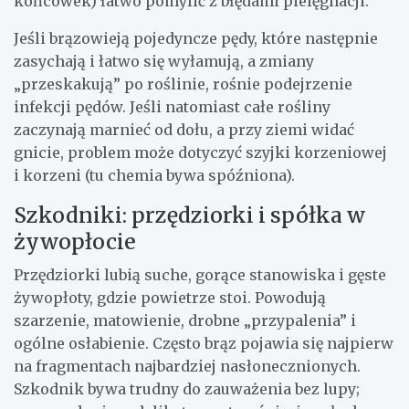
końcówek) łatwo pomylić z błędami pielęgnacji.
Jeśli brązowieją pojedyncze pędy, które następnie
zasychają i łatwo się wyłamują, a zmiany
„przeskakują” po roślinie, rośnie podejrzenie
infekcji pędów. Jeśli natomiast całe rośliny
zaczynają marnieć od dołu, a przy ziemi widać
gnicie, problem może dotyczyć szyjki korzeniowej
i korzeni (tu chemia bywa spóźniona).
Szkodniki: przędziorki i spółka w
żywopłocie
Przędziorki lubią suche, gorące stanowiska i gęste
żywopłoty, gdzie powietrze stoi. Powodują
szarzenie, matowienie, drobne „przypalenia” i
ogólne osłabienie. Często brąz pojawia się najpierw
na fragmentach najbardziej nasłonecznionych.
Szkodnik bywa trudny do zauważenia bez lupy;