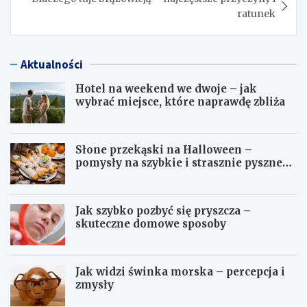
ratunek
Aktualności
Hotel na weekend we dwoje – jak
wybrać miejsce, które naprawdę zbliża
Słone przekąski na Halloween –
pomysły na szybkie i strasznie pyszne
dania
Jak szybko pozbyć się pryszcza –
skuteczne domowe sposoby
Jak widzi świnka morska – percepcja i
zmysły
H
S