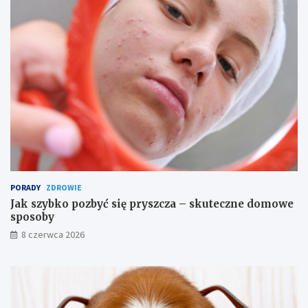
a
z
w
n
d
i
ę
e
z
p
b
y
l
s
i
z
ż
n
a
e
d
a
n
i
PORADY
ZDROWIE
a
Jak szybko pozbyć się pryszcza – skuteczne domowe
sposoby
8 czerwca 2026