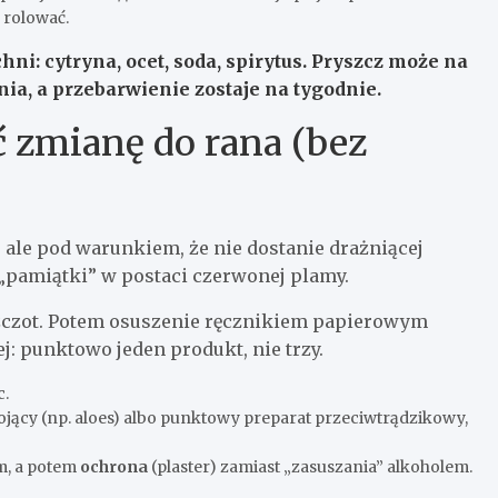
ę rolować.
i: cytryna, ocet, soda, spirytus. Pryszcz może na
nia, a przebarwienie zostaje na tygodnie.
ć zmianę do rana (bez
 ale pod warunkiem, że nie dostanie drażniącej
„pamiątki” w postaci czerwonej plamy.
szczot. Potem osuszenie ręcznikiem papierowym
j: punktowo jeden produkt, nie trzy.
c.
ojący (np. aloes) albo punktowy preparat przeciwtrądzikowy,
m, a potem
ochrona
(plaster) zamiast „zasuszania” alkoholem.