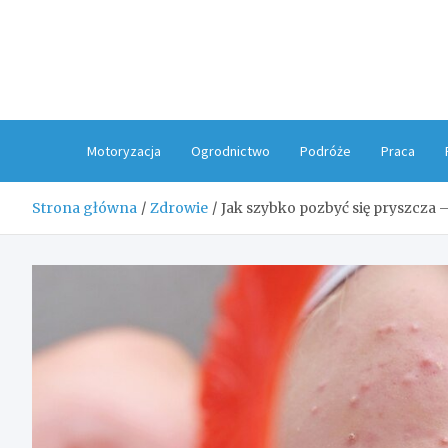
Skip
to
content
Motoryzacja
Ogrodnictwo
Podróże
Praca
Strona główna
Zdrowie
Jak szybko pozbyć się pryszcza