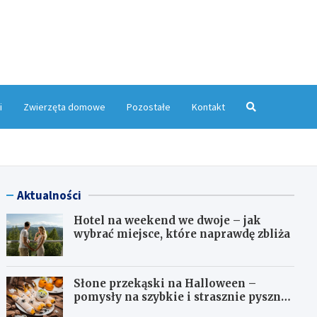
yMagazyn.pl
i
Zwierzęta domowe
Pozostałe
Kontakt
Aktualności
Hotel na weekend we dwoje – jak
wybrać miejsce, które naprawdę zbliża
Słone przekąski na Halloween –
pomysły na szybkie i strasznie pyszne
dania