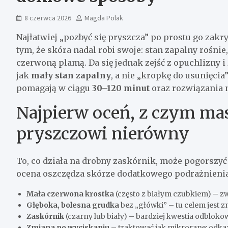
8 czerwca 2026
Magda Polak
Najłatwiej „pozbyć się pryszcza” po prostu go zakr
tym, że skóra nadal robi swoje: stan zapalny rośnie
czerwoną plamą. Da się jednak zejść z opuchlizny i 
jak
mały stan zapalny
, a nie „kropkę do usunięcia
pomagają w ciągu
30–120 minut
oraz rozwiązania 
Najpierw oceń, z czym mas
pryszczowi nierówny
To, co działa na drobny zaskórnik, może pogorszyć 
ocena oszczędza skórze dodatkowego podrażnienia
Mała czerwona krostka
(często z białym czubkiem) – zw
Głęboka, bolesna grudka
bez „główki” – tu celem jest z
Zaskórnik
(czarny lub biały) – bardziej kwestia odbloko
Zmiana po wyciskaniu
– traktować jak mikroranę: odkaż