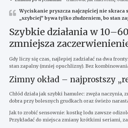
Wyciskanie pryszcza najczęściej nie skraca 
„szybciej” bywa tylko złudzeniem, bo stan zap
Szybkie działania w 10–6
zmniejsza zaczerwienieni
Gdy liczy się czas, najlepiej zadziałać na dwa fron
stan zapalny (mniej opuchlizny). Bez kombinowani
Zimny okład – najprostszy „re
Chłód działa jak szybki hamulec: zwęża naczynia, z
dobra przy bolesnych grudkach oraz świeżo narast
Jak to zrobić sensownie: kostkę lodu zawsze odizo
Przykładać do miejsca zmiany krótkimi seriami, z