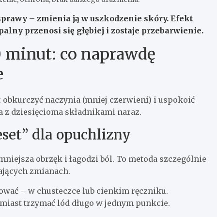
sprawy – zmienia ją w uszkodzenie skóry. Efekt
alny przenosi się głębiej i zostaje przebarwienie.
0 minut: co naprawdę
e
ty: obkurczyć naczynia (mniej czerwieni) i uspokoić
a z dziesięcioma składnikami naraz.
set” dla opuchlizny
mniejsza obrzęk i łagodzi ból. To metoda szczególnie
ających zmianach.
lować – w chusteczce lub cienkim ręczniku.
amiast trzymać lód długo w jednym punkcie.