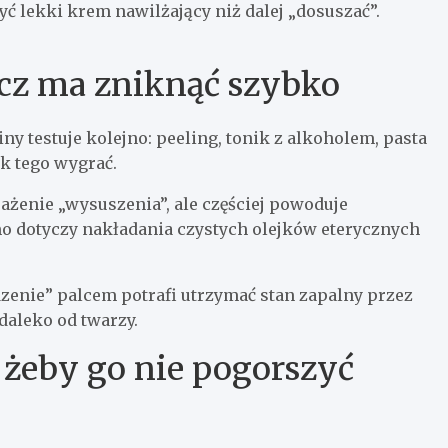
ożyć lekki krem nawilżający niż dalej „dosuszać”.
zcz ma zniknąć szybko
ny testuje kolejno: peeling, tonik z alkoholem, pasta
ak tego wygrać.
ażenie „wysuszenia”, ale częściej powoduje
mo dotyczy nakładania czystych olejków eterycznych
dzenie” palcem potrafi utrzymać stan zapalny przez
 daleko od twarzy.
 żeby go nie pogorszyć