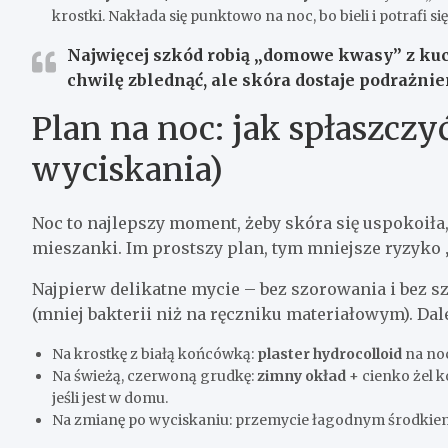
krostki. Nakłada się punktowo na noc, bo bieli i potrafi si
Najwięcej szkód robią „domowe kwasy” z kuchn
chwilę zblednąć, ale skóra dostaje podrażnie
Plan na noc: jak spłaszczy
wyciskania)
Noc to najlepszy moment, żeby skóra się uspokoiła,
mieszanki. Im prostszy plan, tym mniejsze ryzyko 
Najpierw delikatne mycie – bez szorowania i bez 
(mniej bakterii niż na ręczniku materiałowym). Dale
Na krostkę z białą końcówką:
plaster hydrocolloid
na no
Na świeżą, czerwoną grudkę:
zimny okład
+ cienko żel k
jeśli jest w domu.
Na zmianę po wyciskaniu: przemycie łagodnym środkie