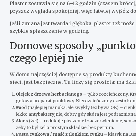
Plaster zostawia się na
6–12 godzin
(czasem krócej, 
pryszcz wygląda spokojniej, więc łatwiej wyjść z 
Jeśli zmiana jest twarda i głęboka, plaster też może
szybkie spłaszczenie w godzinę.
Domowe sposoby „punktow
czego lepiej nie
W domu najczęściej dostępne są produkty kuchenne 
sieci, jest bezpieczne. Tu liczy się prostota: ma dz
Olejek z drzewa herbacianego
– tylko rozcieńczony. Kro
gotowy preparat punktowy. Nierozcieńczony często końc
Miód
(najlepiej manuka, ale zwykły też bywa OK) – cien
lekko antybakteryjnie, dobry gdy skóra jest podrażniona
Aloes
(żel) – redukuje pieczenie i zaczerwienienie, se
żeby to był żel o prostym składzie, bez perfum.
Pasta cynkowa / maść z tlenkiem cynku
– klasyk na „us