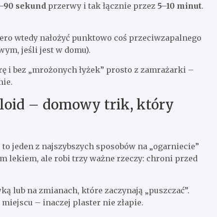
–90 sekund
przerwy i tak łącznie przez
5–10 minut
.
piero wtedy nałożyć punktowo coś przeciwzapalnego
ym, jeśli jest w domu).
rę i bez „mrożonych łyżek” prosto z zamrażarki –
ie.
loid – domowy trik, który
, to jeden z najszybszych sposobów na „ogarniecie”
ym lekiem, ale robi trzy ważne rzeczy: chroni przed
ką lub na zmianach, które zaczynają „puszczać”.
miejscu – inaczej plaster nie złapie.