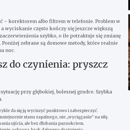
yć – korektorem albo filtrem w telefonie. Problem w
, a wyciskanie często kończy się jeszcze większą
zaczerwienienia szybko, o ile potraktuje się zmianę
”. Poniżej zebrane są domowe metody, które realnie
na noc.
z do czynienia: pryszcz
sytuację przy głębokiej, bolesnej grudce. Szybka
.
ykle da się ją wyciszyć punktowo i zabezpieczyć.
mniejszenie stanu zapalnego, nie „wyciąganie” na siłę.
wania ujścia, ale bez dłubania paznokciem.
enie, ochrona, brak dalszego drażnienia.