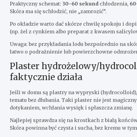
Praktyczny schemat:
30–60 sekund
chłodzenia,
60
Skóra ma się schłodzić, nie „zamrozić”.
Po okładzie warto dać skórze chwilę spokoju i do
(np. żel z cynkiem albo preparat z kwasem salicylow
Uwaga: bez przykładania lodu bezpośrednio na skó
łatwo o podrażnienie lub powierzchowne odmrożen
Plaster hydrożelowy/hydrocol
faktycznie działa
Jeśli w domu są plastry na wypryski (hydrocolloid)
tematu bez dłubania. Taki plaster nie jest magiczn
dotykaniem, wchłania wysięk i spłaszcza zmianę.
Najlepiej sprawdza się na krostkach z białą końców
Skóra powinna być czysta i sucha, bez kremu w tym 