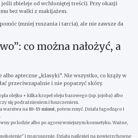
jeśli zbieleje od wchłoniętej treści). Przy okazji
domu bez walki z makijażem.
 pomóc (mniej ruszania i tarcia), ale nie zawsze da
o”: co można nałożyć, a
albo apteczne „klasyki”. Nie wszystko, co krąży w
iałać przeciwzapalnie i nie poparzyć skóry.
pla olejku + kilka kropel oleju bazowego (np. jojoba) albo
zy się podrażnieniem i łuszczeniem.
ka warstwa na
10–15 minut
, potem zmyć. Działa łagodząco i
.
nsowny po lodzie albo po agresywniejszym kosmetyku. Ważne,
pokojenie” i подсuszenie. Działa najlepiej na powierzchowne