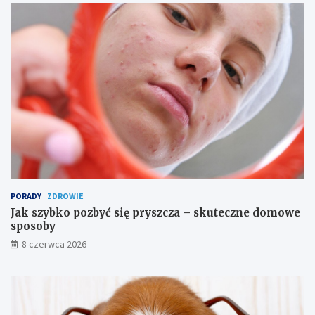
a
z
w
n
d
i
ę
e
z
p
b
y
l
s
i
z
ż
n
a
e
d
a
n
i
PORADY
ZDROWIE
a
Jak szybko pozbyć się pryszcza – skuteczne domowe
sposoby
8 czerwca 2026