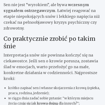
Sen nie jest “wyrokiem”, ale bywa
wczesnym
sygnałem ostrzegawczym
. Łatwiej reagować na
etapie niepokojących snów i lekkiego napięcia niż
czekać na pełnoobjawowy kryzys psychiczny czy
zdrowotny.
Co praktycznie zrobić po takim
śnie
Interpretacja snów nie powinna kończyć się na
ciekawostce. Jeśli sen o krowie porusza, zostawia
ślad w emocjach, warto przełożyć go na małe,
konkretne działania w codzienności. Najprostsze
kroki:
krótko zapisać sen i własne skojarzenia z krową (opieka,
praca, rodzina, jedzenie);
w ciągu dnia zadać sobie pytanie: “w którym miejscu
życia czuję się jak
krowa dojną
dla innych?”;