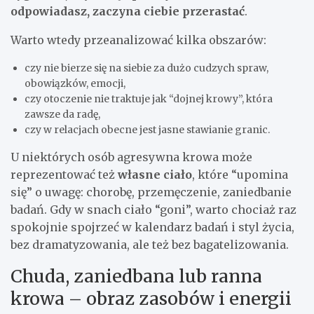
odpowiadasz, zaczyna ciebie przerastać
.
Warto wtedy przeanalizować kilka obszarów:
czy nie bierze się na siebie za dużo cudzych spraw,
obowiązków, emocji,
czy otoczenie nie traktuje jak “dojnej krowy”, która
zawsze da radę,
czy w relacjach obecne jest jasne stawianie granic.
U niektórych osób agresywna krowa może
reprezentować też
własne ciało
, które “upomina
się” o uwagę: chorobę, przemęczenie, zaniedbanie
badań. Gdy w snach ciało “goni”, warto chociaż raz
spokojnie spojrzeć w kalendarz badań i styl życia,
bez dramatyzowania, ale też bez bagatelizowania.
Chuda, zaniedbana lub ranna
krowa – obraz zasobów i energii