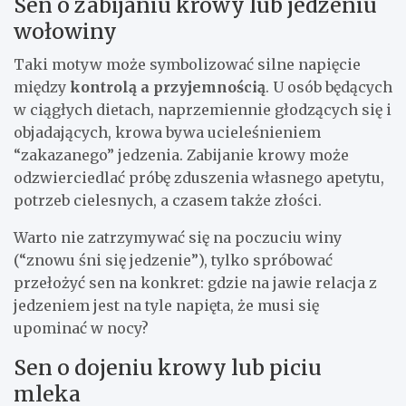
Sen o zabijaniu krowy lub jedzeniu
wołowiny
Taki motyw może symbolizować silne napięcie
między
kontrolą a przyjemnością
. U osób będących
w ciągłych dietach, naprzemiennie głodzących się i
objadających, krowa bywa ucieleśnieniem
“zakazanego” jedzenia. Zabijanie krowy może
odzwierciedlać próbę zduszenia własnego apetytu,
potrzeb cielesnych, a czasem także złości.
Warto nie zatrzymywać się na poczuciu winy
(“znowu śni się jedzenie”), tylko spróbować
przełożyć sen na konkret: gdzie na jawie relacja z
jedzeniem jest na tyle napięta, że musi się
upominać w nocy?
Sen o dojeniu krowy lub piciu
mleka