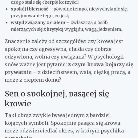
czego stale się czerpie korzyści;
spokój i bierność
– powolne tempo, niewychylanie się,
przyjmowanie tego, co jest;
wstyd związany z ciałem
– zwłaszcza u osób
mierzących się z krytyką wyglądu, wagą, jedzeniem.
Znaczenie zależy od szczegółów: czy krowa jest
spokojna czy agresywna, chuda czy dobrze
odżywiona, wolna czy uwiązana? W psychologii
snów ważne jest pytanie:
z czym krowa kojarzy się
prywatnie
– z dzieciństwem, wsią, ciężką pracą, a
może z ciepłem domu?
Sen o spokojnej, pasącej się
krowie
Taki obraz zwykle bywa jednym z bardziej
kojących symboli. Spokojnie pasąca się krowa
może odzwierciedlać okres, w którym psychika