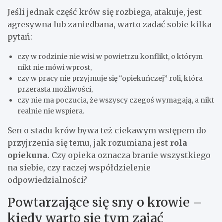
Jeśli jednak część krów się rozbiega, atakuje, jest
agresywna lub zaniedbana, warto zadać sobie kilka
pytań:
czy w rodzinie nie wisi w powietrzu konflikt, o którym
nikt nie mówi wprost,
czy w pracy nie przyjmuje się “opiekuńczej” roli, która
przerasta możliwości,
czy nie ma poczucia, że wszyscy czegoś wymagają, a nikt
realnie nie wspiera.
Sen o stadu krów bywa też ciekawym wstępem do
przyjrzenia się temu, jak rozumiana jest
rola
opiekuna
. Czy opieka oznacza branie wszystkiego
na siebie, czy raczej współdzielenie
odpowiedzialności?
Powtarzające się sny o krowie –
kiedy warto się tym zająć