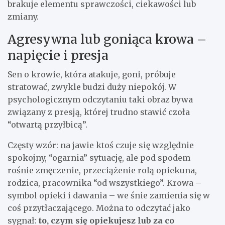
brakuje elementu sprawczości, ciekawości lub
zmiany.
Agresywna lub goniąca krowa –
napięcie i presja
Sen o krowie, która atakuje, goni, próbuje
stratować, zwykle budzi duży niepokój. W
psychologicznym odczytaniu taki obraz bywa
związany z presją, której trudno stawić czoła
“otwartą przyłbicą”.
Częsty wzór: na jawie ktoś czuje się względnie
spokojny, “ogarnia” sytuację, ale pod spodem
rośnie zmęczenie, przeciążenie rolą opiekuna,
rodzica, pracownika “od wszystkiego”. Krowa –
symbol opieki i dawania – we śnie zamienia się w
coś przytłaczającego. Można to odczytać jako
sygnał:
to, czym się opiekujesz lub za co