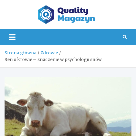
Skip
to
content
Quality
Strona główna
Zdrowie
Sen o krowie – znaczenie w psychologii snów