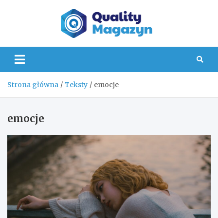
Skip
to
content
Quality
Strona główna
Teksty
emocje
emocje