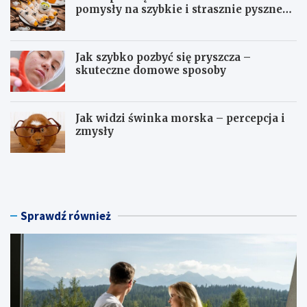
pomysły na szybkie i strasznie pyszne
dania
Jak szybko pozbyć się pryszcza –
skuteczne domowe sposoby
Jak widzi świnka morska – percepcja i
zmysły
H
S
o
ł
t
o
e
n
l
e
Sprawdź również
n
p
a
r
w
z
e
e
e
k
k
ą
e
s