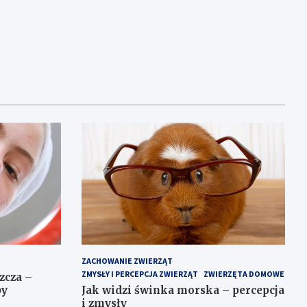
ZACHOWANIE ZWIERZĄT
ZMYSŁY I PERCEPCJA ZWIERZĄT
ZWIERZĘTA DOMOWE
zcza –
by
Jak widzi świnka morska – percepcja
i zmysły