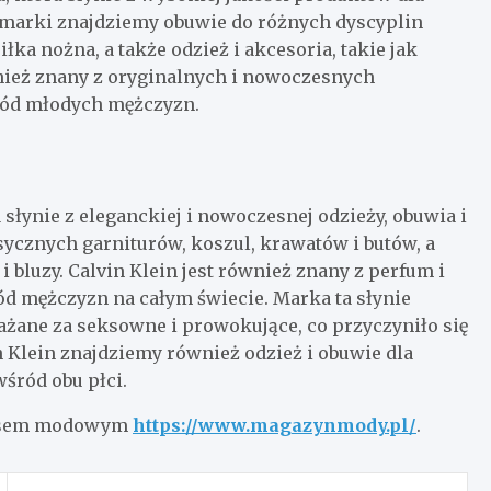
 marki znajdziemy obuwie do różnych dyscyplin
ka nożna, a także odzież i akcesoria, takie jak
wnież znany z oryginalnych i nowoczesnych
śród młodych mężczyzn.
łynie z eleganckiej i nowoczesnej odzieży, obuwia i
sycznych garniturów, koszul, krawatów i butów, a
 i bluzy. Calvin Klein jest również znany z perfum i
ód mężczyzn na całym świecie. Marka ta słynie
ażane za seksowne i prowokujące, co przyczyniło się
n Klein znajdziemy również odzież i obuwie dla
wśród obu płci.
rwisem modowym
https://www.magazynmody.pl/
.