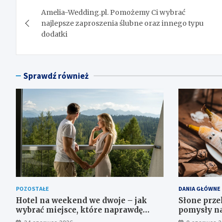
Nawigacja
Amelia-Wedding.pl. Pomożemy Ci wybrać
wpisu
najlepsze zaproszenia ślubne oraz innego typu
dodatki
Sprawdź również
POZOSTAŁE
DANIA GŁÓWNE
Hotel na weekend we dwoje – jak
Słone prze
wybrać miejsce, które naprawdę
pomysły na
zbliża
pyszne dan