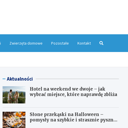
yMagazyn.pl
i
Zwierzęta domowe
Pozostałe
Kontakt
Aktualności
Hotel na weekend we dwoje – jak
wybrać miejsce, które naprawdę zbliża
Słone przekąski na Halloween –
pomysły na szybkie i strasznie pyszne
dania