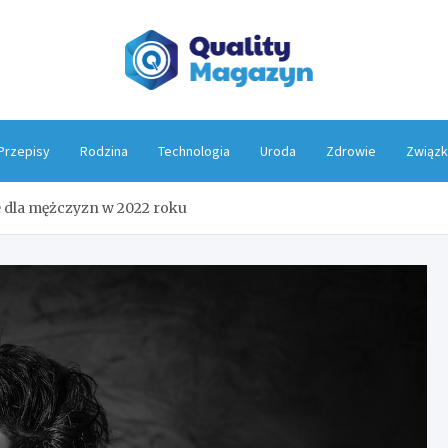
Qualit
Przepisy
Rodzina
Technologia
Uroda
Zdrowie
Związk
 dla mężczyzn w 2022 roku