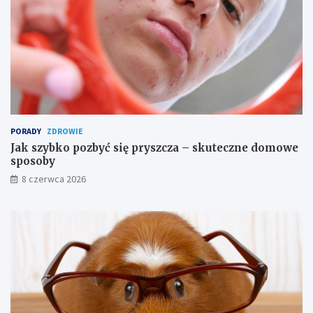
z
p
b
y
l
s
i
z
ż
n
a
e
d
a
n
i
PORADY
ZDROWIE
a
Jak szybko pozbyć się pryszcza – skuteczne domowe
sposoby
8 czerwca 2026