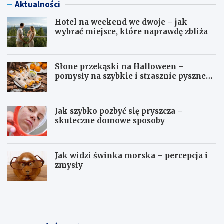
Aktualności
Hotel na weekend we dwoje – jak
wybrać miejsce, które naprawdę zbliża
Słone przekąski na Halloween –
pomysły na szybkie i strasznie pyszne
dania
Jak szybko pozbyć się pryszcza –
skuteczne domowe sposoby
Jak widzi świnka morska – percepcja i
zmysły
H
S
o
ł
t
o
e
n
l
e