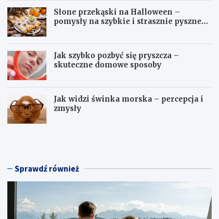
Słone przekąski na Halloween –
pomysły na szybkie i strasznie pyszne
dania
Jak szybko pozbyć się pryszcza –
skuteczne domowe sposoby
Jak widzi świnka morska – percepcja i
zmysły
H
S
o
ł
t
o
e
n
l
e
Sprawdź również
n
p
a
r
w
z
e
e
e
k
k
ą