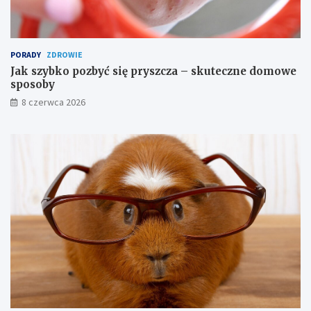
d
a
n
i
PORADY
ZDROWIE
a
Jak szybko pozbyć się pryszcza – skuteczne domowe
sposoby
8 czerwca 2026