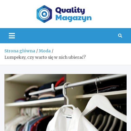
Skip
to
content
Quality
Strona główna
Moda
Lumpeksy, czy warto się w nich ubierać?