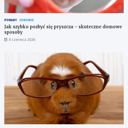
a
n
i
PORADY
ZDROWIE
a
Jak szybko pozbyć się pryszcza – skuteczne domowe
sposoby
8 czerwca 2026