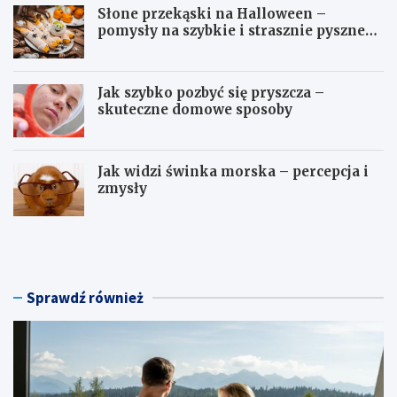
Słone przekąski na Halloween –
pomysły na szybkie i strasznie pyszne
dania
Jak szybko pozbyć się pryszcza –
skuteczne domowe sposoby
Jak widzi świnka morska – percepcja i
zmysły
H
S
o
ł
t
o
e
n
l
e
Sprawdź również
n
p
a
r
w
z
e
e
e
k
k
ą