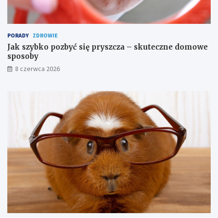
d
a
n
i
PORADY
ZDROWIE
a
Jak szybko pozbyć się pryszcza – skuteczne domowe
sposoby
8 czerwca 2026