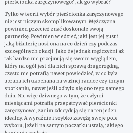
pierścionka zaręczynowego? Jak go wybrać?
Tylko w teorii wybór pierścionka zaręczynowego
nie jest niczym skomplikowanym. Mężczyzna
powinien przecież znać doskonale swoją
partnerkę. Powinien wiedzieć, jaki jest jej gust i
jaką biżuterię nosi ona na co dzień czy podczas
szczególnych okazji. Jako że jednak mężczyźni aż
tak bardzo nie przejmują się swoim wyglądem,
który na ogół jest dla nich sprawą drugorzędną,
często nie potrafią nawet powiedzieć, w co była
ubrana ich ukochana na ważnej randce czy innym
spotkaniu, nawet jeśli odbyło się ono tego samego
dnia. Nic więc dziwnego w tym, że całymi
miesiącami potrafią przepatrywać pierścionki
zaręczynowe, zanim zdecydują się na ten jeden
idealny. A wyraźnie i szybko zawężą swoje pole
wyboru, jeżeli na samym początku ustalą, jakiego
kamienia szukają.