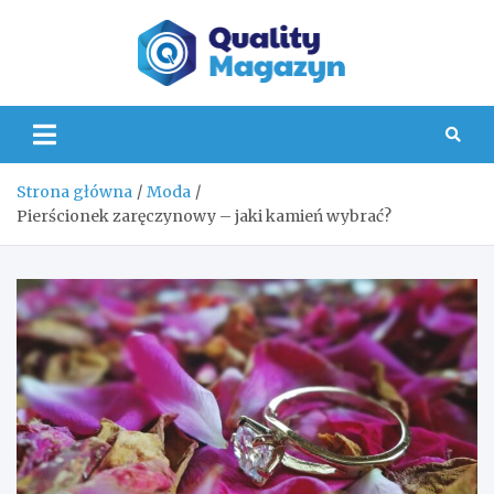
Skip
to
content
Quality
Strona główna
Moda
Pierścionek zaręczynowy – jaki kamień wybrać?