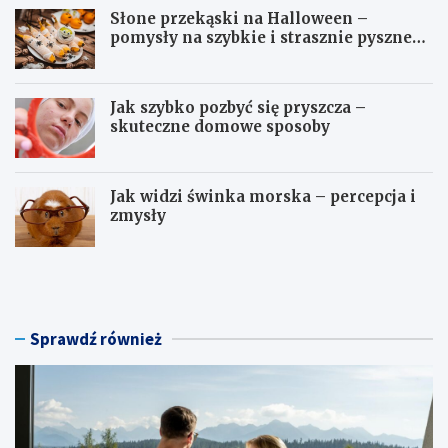
Słone przekąski na Halloween –
pomysły na szybkie i strasznie pyszne
dania
Jak szybko pozbyć się pryszcza –
skuteczne domowe sposoby
Jak widzi świnka morska – percepcja i
zmysły
H
S
o
ł
t
o
e
n
l
e
Sprawdź również
n
p
a
r
w
z
e
e
e
k
k
ą